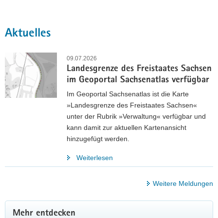
a
v
Hauptinhalt
Aktuelles
i
g
a
09.07.2026
t
Landesgrenze des Freistaates Sachsen
i
im Geoportal Sachsenatlas verfügbar
o
Im Geoportal Sachsenatlas ist die Karte
n
»Landesgrenze des Freistaates Sachsen«
unter der Rubrik »Verwaltung« verfügbar und
kann damit zur aktuellen Kartenansicht
hinzugefügt werden.
Weiterlesen
Weitere Meldungen
Mehr entdecken