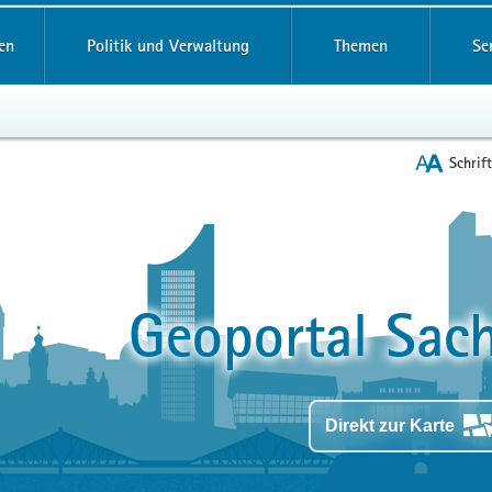
reifende
en
Politik und Verwaltung
Themen
Se
Schrif
en
leinstieg
Geoportal Sach
lthemen
Direkt zur Karte