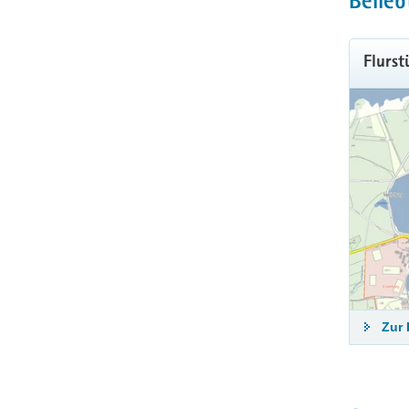
Belieb
Flurs
Zur 