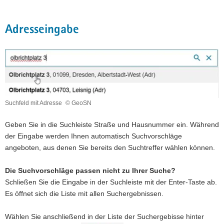
Adresssuche
a
v
Adresseingabe
i
g
a
t
i
o
n
Suchfeld mit Adresse
© GeoSN
Suchfeld
mit
Geben Sie in die Suchleiste Straße und Hausnummer ein. Während
Adresse
der Eingabe werden Ihnen automatisch Suchvorschläge
angeboten, aus denen Sie bereits den Suchtreffer wählen können.
Die Suchvorschläge passen nicht zu Ihrer Suche?
Schließen Sie die Eingabe in der Suchleiste mit der Enter-Taste ab.
Es öffnet sich die Liste mit allen Suchergebnissen.
Wählen Sie anschließend in der Liste der Suchergebisse hinter