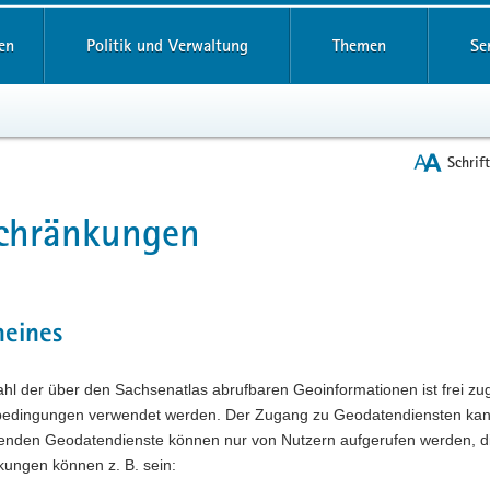
reifende
en
Politik und Verwaltung
Themen
Se
Schrif
schränkungen
t
meines
ahl der über den Sachsenatlas abrufbaren Geoinformationen ist frei zu
edingungen verwendet werden. Der Zugang zu Geodatendiensten kann 
enden Geodatendienste können nur von Nutzern aufgerufen werden, di
kungen können z. B. sein: