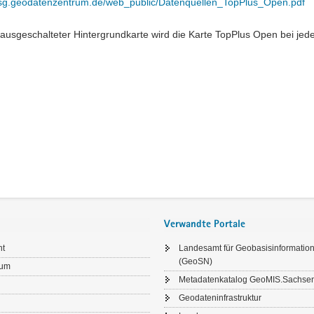
//sg.geodatenzentrum.de/web_public/Datenquellen_TopPlus_Open.pdf
 ausgeschalteter Hintergrundkarte wird die Karte TopPlus Open bei je
Verwandte Portale
ht
Landesamt für Geobasisinformatio
(GeoSN)
sum
Metadatenkatalog GeoMIS.Sachse
Geodateninfrastruktur