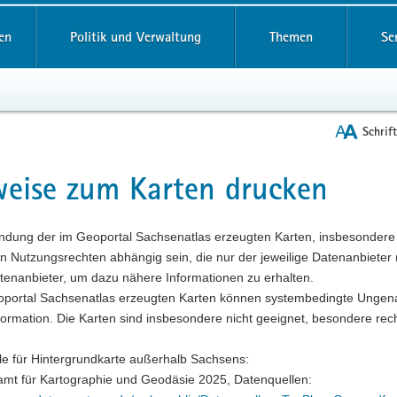
reifende
en
Politik und Verwaltung
Themen
Se
Schrif
eise zum Karten drucken
t
ndung der im Geoportal Sachsenatlas erzeugten Karten, insbesondere d
 Nutzungsrechten abhängig sein, die nur der jeweilige Datenanbieter 
tenanbieter, um dazu nähere Informationen zu erhalten.
oportal Sachsenatlas erzeugten Karten können systembedingte Ungenau
formation. Die Karten sind insbesondere nicht geeignet, besondere re
le für Hintergrundkarte außerhalb Sachsens:
mt für Kartographie und Geodäsie 2025, Datenquellen: