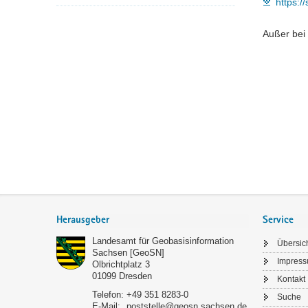
https:
a
v
Außer bei
i
g
a
t
i
o
n
Footer-
Bereich
Herausgeber
Service
Landesamt für Geobasisinformation
Übersic
Sachsen [GeoSN]
Impres
Olbrichtplatz 3
01099
Dresden
Kontakt
Telefon:
+49 351 8283-0
Suche
E-Mail:
poststelle@geosn.sachsen.de