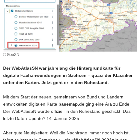
a
v
i
g
a
t
i
© GeoSN
o
n
Der WebAtlasSN war jahrelang die Hintergrundkarte für
digitale Fachanwendungen in Sachsen – quasi der Klassiker
unter den Karten. Jetzt geht er in den Ruhestand.
Mit dem Start der neuen, gemeinsam von Bund und Ländern
entwickelten digitalen Karte
basemap.de
ging eine Ära zu Ende:
Der WebAtlasSN wurde offiziell in den Ruhestand geschickt. Das
letzte Daten-Update? 14. Januar 2025.
Aber gute Neuigkeiten: Weil die Nachfrage immer noch hoch ist,
feiert er jetzt sein Comeback – als
»WebAtlasSN 2024«
in der