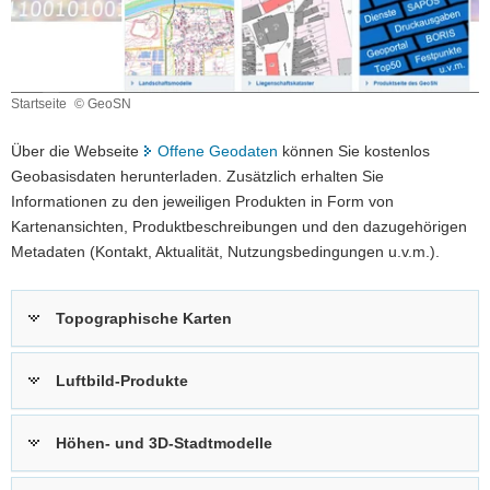
a
v
i
g
Startseite
© GeoSN
Startseite
a
t
Über die Webseite
Offene Geodaten
können Sie kostenlos
i
Geobasisdaten herunterladen. Zusätzlich erhalten Sie
o
Informationen zu den jeweiligen Produkten in Form von
n
Kartenansichten, Produktbeschreibungen und den dazugehörigen
Metadaten (Kontakt, Aktualität, Nutzungsbedingungen u.v.m.).
Topographische Karten
Luftbild-Produkte
Höhen- und 3D-Stadtmodelle