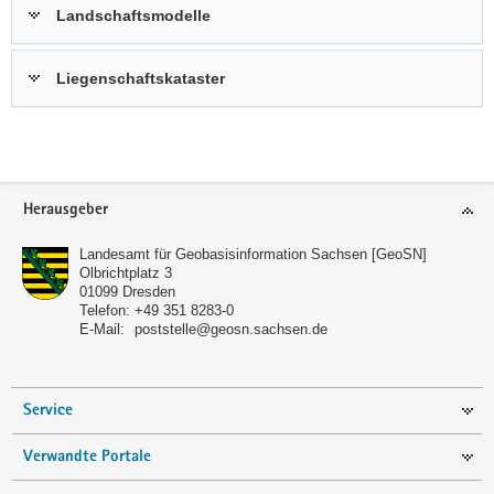
Landschaftsmodelle
Liegenschaftskataster
Weitere
Information
Footer-
Herausgeber
Bereich
Landesamt für Geobasisinformation Sachsen [GeoSN]
Olbrichtplatz 3
01099
Dresden
Telefon:
+49 351 8283-0
E-Mail:
poststelle@geosn.sachsen.de
Service
Verwandte Portale