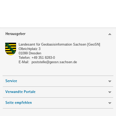
a
Weitere
v
Information
i
g
a
Footer-
Herausgeber
t
Bereich
i
Landesamt für Geobasisinformation Sachsen [GeoSN]
o
Olbrichtplatz 3
01099
Dresden
n
Telefon:
+49 351 8283-0
E-Mail:
poststelle@geosn.sachsen.de
Service
Verwandte Portale
Seite empfehlen