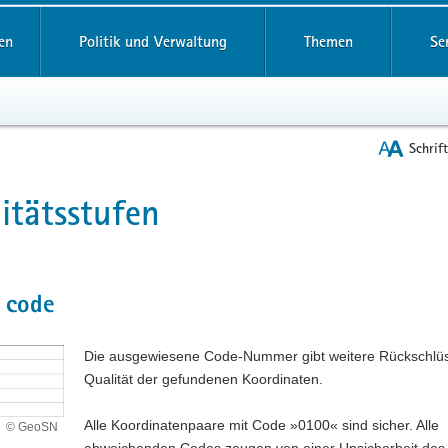
reifende
en
Politik und Verwaltung
Themen
Se
Schrif
itätsstufen
t
 code
Die ausgewiesene Code-Nummer gibt weitere Rückschlüs
Qualität der gefundenen Koordinaten.
Alle Koordinatenpaare mit Code »0100« sind sicher. Alle
e
© GeoSN
abweichenden Codes zeugen von einer Unsicherheit des 