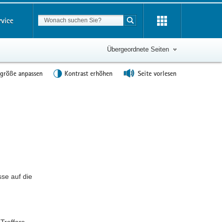
Suchbegriff
rvice
Suche starten
Übergeordnete Seiten
tgröße anpassen
Kontrast erhöhen
Seite vorlesen
Weitere
Information
se auf die
Treffers.