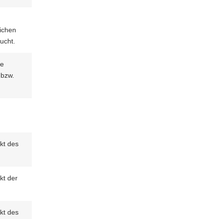
ichen
ucht.
ie
 bzw.
kt des
kt der
kt des