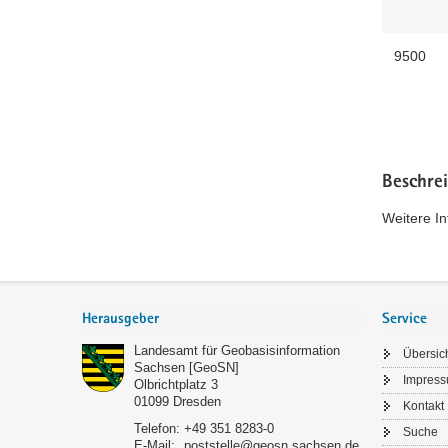
9500
Beschre
Weitere I
Footer-
Bereich
Herausgeber
Service
Landesamt für Geobasisinformation
Übersic
Sachsen [GeoSN]
Impres
Olbrichtplatz 3
01099
Dresden
Kontakt
Telefon:
+49 351 8283-0
Suche
E-Mail:
poststelle@geosn.sachsen.de