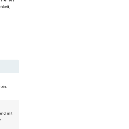
hkeit,
ein.
end mit
n