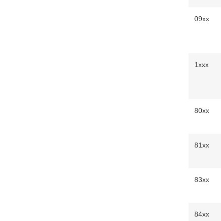
09xx
1xxx
80xx
81xx
83xx
84xx