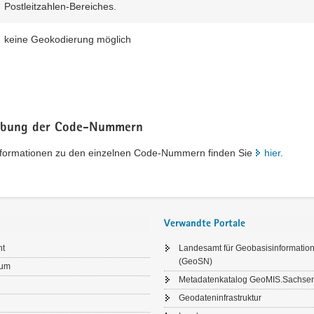
Postleitzahlen-Bereiches.
keine Geokodierung möglich
ibung der Code-Nummern
nformationen zu den einzelnen Code-Nummern finden Sie
hier
.
Verwandte Portale
ht
Landesamt für Geobasisinformatio
(GeoSN)
sum
Metadatenkatalog GeoMIS.Sachse
Geodateninfrastruktur