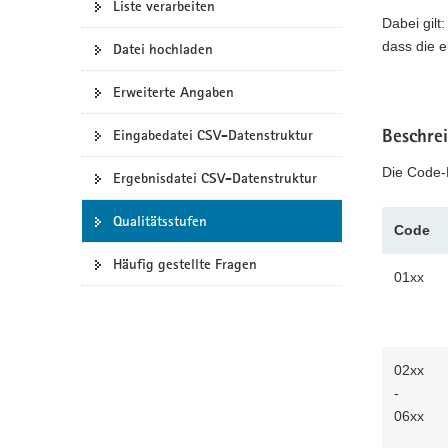
Liste verarbeiten
code
a
Dabei gilt
v
dass die e
Datei hochladen
i
g
Erweiterte Angaben
a
Eingabedatei CSV-Datenstruktur
Beschre
t
i
Die Code-
Ergebnisdatei CSV-Datenstruktur
o
n
Qualitätsstufen
Code
Häufig gestellte Fragen
01xx
02xx
-
06xx