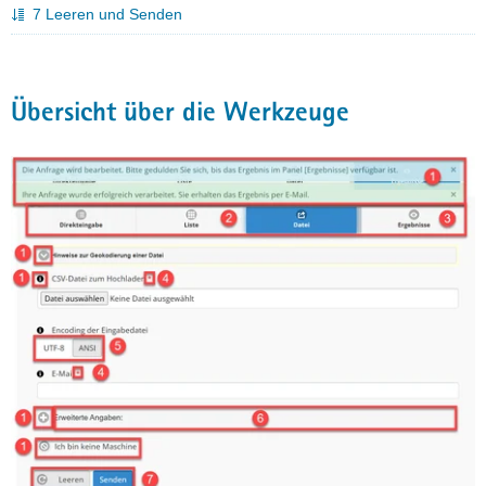
7 Leeren und Senden
a
v
i
g
Übersicht über die Werkzeuge
a
t
i
o
n